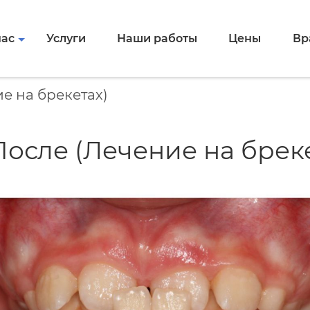
нас
Услуги
Наши работы
Цены
Вр
е на брекетах)
После (Лечение на бреке