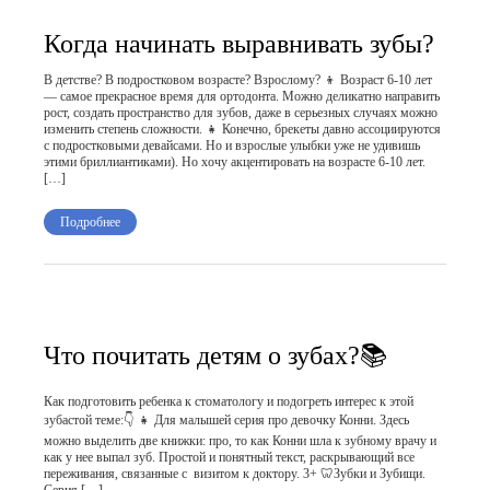
Когда начинать выравнивать зубы?
В детстве? В подростковом возрасте? Взрослому? 👦 Возраст 6-10 лет
— самое прекрасное время для ортодонта. Можно деликатно направить
рост, создать пространство для зубов, даже в серьезных случаях можно
изменить степень сложности. 👧 Конечно, брекеты давно ассоциируются
с подростковыми девайсами. Но и взрослые улыбки уже не удивишь
этими бриллиантиками). Но хочу акцентировать на возрасте 6-10 лет.
[…]
Подробнее
Что почитать детям о зубах?📚
Как подготовить ребенка к стоматологу и подогреть интерес к этой
зубастой теме:👇 👧 Для малышей серия про девочку Конни. Здесь
можно выделить две книжки: про, то как Конни шла к зубному врачу и
как у нее выпал зуб. Простой и понятный текст, раскрывающий все
переживания, связанные с визитом к доктору. 3+ 🦷Зубки и Зубищи.
Серия […]