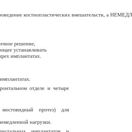
проведение костнопластических вмешательств, а НЕМЕД
ичное решение,
яющее устанавливать
ырех имплантатах.
 имплантатах.
ронтальном отделе и четыре
 мостовидный протез) для
емедленной нагрузки.
дистальных имплантатов и