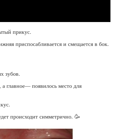
ытый прикус.
жняя приспосабливается и смещается в бок.
х зубов.
, а главное— появилось место для
кус.
удет происходит симметрично. 🥳