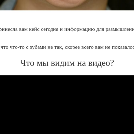
ринесла вам кейс сегодня и информацию для размышления
что что-то с зубами не так, скорее всего вам не показало
Что мы видим на видео?